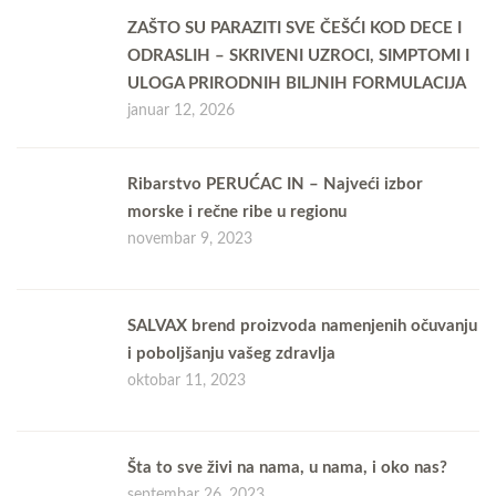
ZAŠTO SU PARAZITI SVE ČEŠĆI KOD DECE I
ODRASLIH – SKRIVENI UZROCI, SIMPTOMI I
ULOGA PRIRODNIH BILJNIH FORMULACIJA
januar 12, 2026
Ribarstvo PERUĆAC IN – Najveći izbor
morske i rečne ribe u regionu
novembar 9, 2023
SALVAX brend proizvoda namenjenih očuvanju
i poboljšanju vašeg zdravlja
oktobar 11, 2023
Šta to sve živi na nama, u nama, i oko nas?
septembar 26, 2023