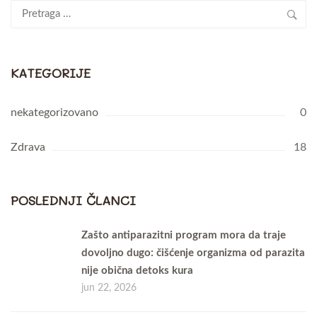
Pretraga
za:
KATEGORIJE
nekategorizovano
0
Zdrava
18
POSLEDNJI ČLANCI
Zašto antiparazitni program mora da traje
dovoljno dugo: čišćenje organizma od parazita
nije obična detoks kura
jun 22, 2026