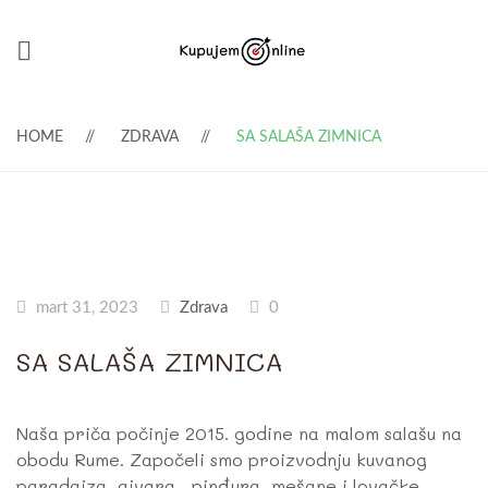
HOME
ZDRAVA
SA SALAŠA ZIMNICA
mart 31, 2023
Zdrava
0
SA SALAŠA ZIMNICA
Naša priča počinje 2015. godine na malom salašu na
obodu Rume. Započeli smo proizvodnju kuvanog
paradajza, ajvara , pinđura, mešane i lovačke