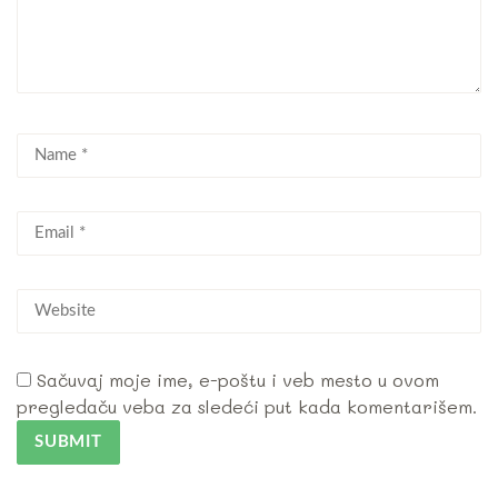
Sačuvaj moje ime, e-poštu i veb mesto u ovom
pregledaču veba za sledeći put kada komentarišem.