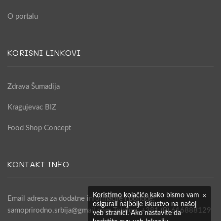
O portalu
KORISNI LINKOVI
Zdrava Šumadija
Kragujevac BIZ
Food Shop Concept
KONTAKT INFO
×
Koristimo kolačiće kako bismo vam
Email adresa za dodatne informacije i ponude:
osigurali najbolje iskustvo na našoj
samoprirodno.srbija@gmail.com Telefon: +381 (0) 616888129
veb stranici. Ako nastavite da