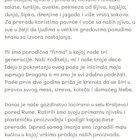
salate, turšije, cvekle, pekmeza od šljiva, kajsija,
dunja, šipka, drenjine i jagoda i više vrsta sokova.
Za preradu koristimo povrće i voće sa naših njiva, a
sve u želji da ljudima u velikim gradovima ponudimo
hranu sa izvora nastajanja.
Mi smo porodična “firma” u kojoj rade tri
generacije. Naši roditelji, mi i naše troje dece.
Ideju o pokretanju ovog posla je inicirala moja
supruga Dragana a mi smo je svi zdušno podržali.
Posle prve dve godine priča je krenula da se širi u
pravcu suvog mesa, sireva, kolača i domaćeg hleba.
Danas je naše gazdinstvo locirano u selu Kraljevci
pored Rume. Raširili smo svoju primarnu njivsku i
plasteničku proizvodnju i podigli kapacitete
prerade. Ispred samog imanja smo izgradili malu
kućicu u kojoj vršimo prodaju naših proizvoda.