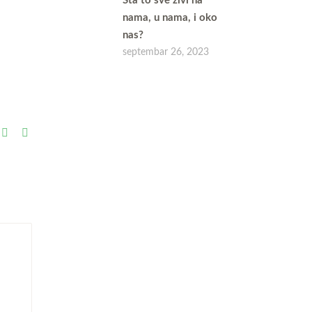
Šta to sve živi na
nama, u nama, i oko
nas?
septembar 26, 2023