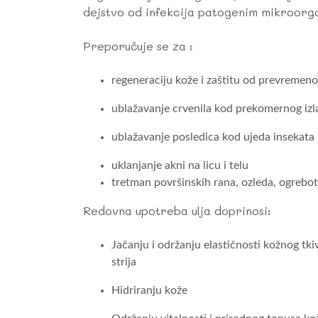
dejstvo od infekcija patogenim mikroorg
Preporučuje se za :
regeneraciju kože i zaštitu od prevremeno
ublažavanje crvenila kod prekomernog izl
ublažavanje posledica kod ujeda insekata
uklanjanje akni na licu i telu
tretman površinskih rana, ozleda, ogrebot
Redovna upotreba ulja doprinosi:
Jačanju i održanju elastičnosti kožnog tki
strija
Hidriranju kože