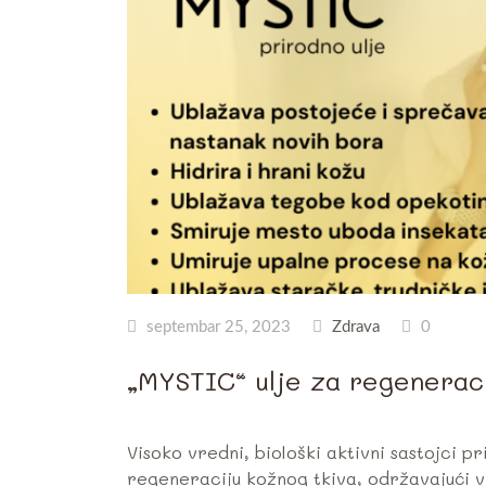
septembar 25, 2023
Zdrava
0
„MYSTIC“ ulje za regeneraci
Visoko vredni, biološki aktivni sastojci p
regeneraciju kožnog tkiva, održavajući vit