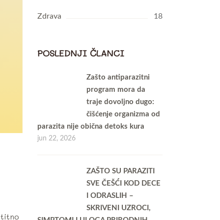
Zdrava
18
POSLEDNJI ČLANCI
Zašto antiparazitni
program mora da
traje dovoljno dugo:
čišćenje organizma od
parazita nije obična detoks kura
jun 22, 2026
ZAŠTO SU PARAZITI
SVE ČEŠĆI KOD DECE
I ODRASLIH –
SKRIVENI UZROCI,
titno