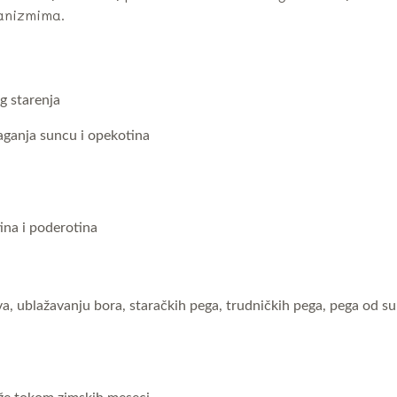
anizmima.
g starenja
aganja suncu i opekotina
ina i poderotina
va, ublažavanju bora, staračkih pega, trudničkih pega, pega od su