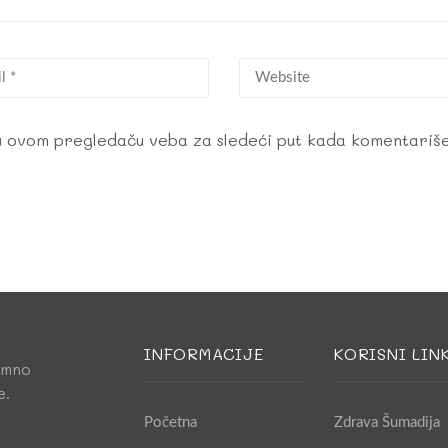
 u ovom pregledaču veba za sledeći put kada komentariš
INFORMACIJE
KORISNI LIN
amno
e.
Početna
Zdrava Šumadija