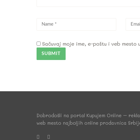
Sačuvaj moje ime, e-poštu i veb mesto
Dobrodošli na portal Kupujem Online – rekl
web mesto najboljih online prodavnica Srbij