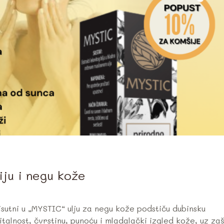
ju i negu kože
risutni u „MYSTIC“ ulju za negu kože podstiču dubinsku
alnost, čvrstinu, punoću i mladalački izgled kože, uz zaš