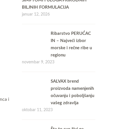
SIMPTOMI I ULOGA PRIRODNIH
BILJNIH FORMULACIJA
januar 12, 2026
Ribarstvo PERUĆAC
IN – Najveći izbor
morske i rečne ribe u
regionu
novembar 9, 2023
SALVAX brend
proizvoda namenjenih
očuvanju i poboljšanju
nca i
vašeg zdravlja
oktobar 11, 2023