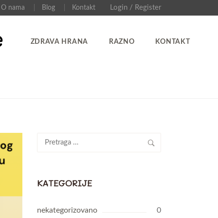
Login / Register
O nama
Blog
Kontakt
ZDRAVA HRANA
RAZNO
KONTAKT
Pretraga
za:
KATEGORIJE
nekategorizovano
0