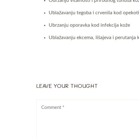
Održanju vitalnosti i prirodnog tonusa k
Ublažavanju tegoba i crvenila kod opekot
Ubrzanju oporavka kod infekcija kože
Ublažavanju ekcema, lišajeva i perutanja 
LEAVE YOUR THOUGHT