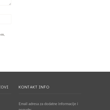
em.
KOVI
KONTAKT INFO
Email adresa za dodatne informacije i
ponude: