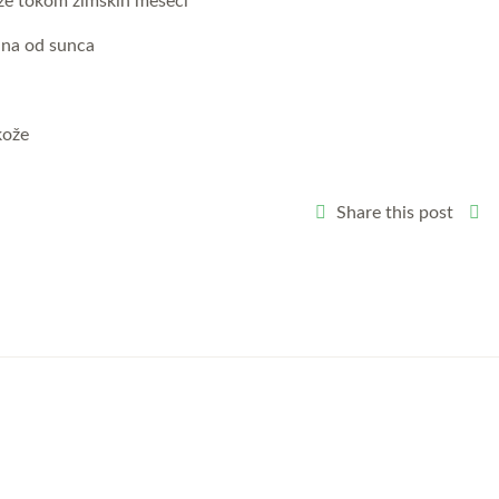
ože tokom zimskih meseci
ina od sunca
kože
Share this post