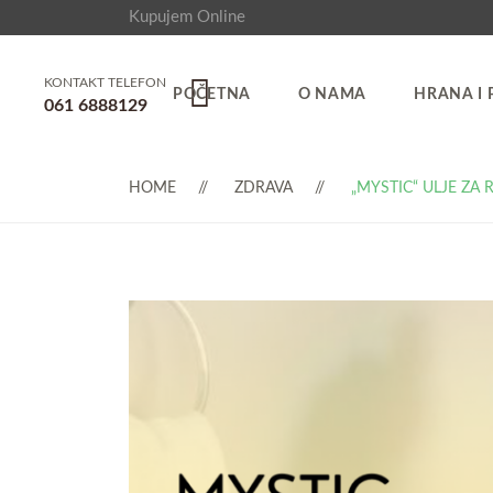
Kupujem Online
KONTAKT TELEFON
POČETNA
O NAMA
HRANA I 
061 6888129
HOME
ZDRAVA
„MYSTIC“ ULJE ZA